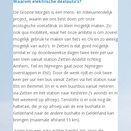
Waarom elektrische deelauto’s?
De Groene Morgen is een mens- en milieuvriendelijk
project, waarin we ons best doen om onze
ecologische voetafdruk zo klein mogelijk maken. Zo
ook qua mobiliteit, waar het onze ambitie is om zoveel
mogelijk gebruik te maken van fiets en OV en zo weinig
mogelijk van auto’s. In Zetten is dat goed mogelijk
omdat er op doordeweekse dagen twee keer per uur
een trein vanuit station Zetten-Andelst richting
Arnhem, Tiel en Nijmegen gaat (voor Nijmegen
overstappen in Elst). Door de week rijdt er ook twee
keer per uur een bus vanuit Zetten via het station naar
Elst en Bemmel. En er is een buurtbus vanuit Heteren
via Zetten en het station naar Kesteren (’s avonds en in
het weekend op afroep). Tenslotte is er ook nog de
haltetaxi, die je op afroep van de ene bushalte in
Gelderland naar de andere bushalte in Gelderland kan
brengen (maximale afstand 15 km).
Soms kan een auto echter handig zijn. Voor die